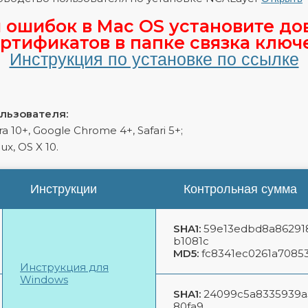
 ошибок в Mac OS установите до
ртификатов в папке связка ключ
Инструкция по установке по ссылке
льзователя:
ra 10+, Google Chrome 4+, Safari 5+;
x, OS X 10.
Инструкции
Контрольная сумма
SHA1:
59e13edbd8a86291
b1081c
MD5:
fc8341ec0261a7085
Инструкция для
Windows
SHA1:
24099c5a8335939a
80fa9