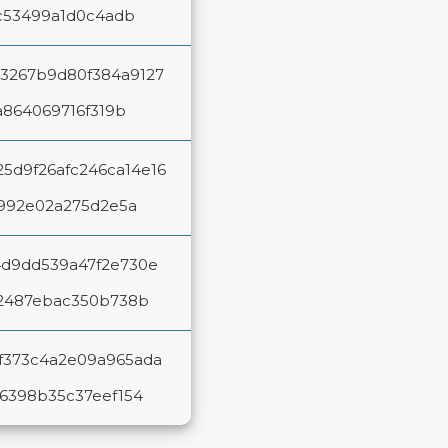
c53499a1d0c4adb
3267b9d80f384a9127
a864069716f319b
5d9f26afc246ca14e16
6992e02a275d2e5a
4d9dd539a47f2e730e
2487ebac350b738b
f373c4a2e09a965ada
6398b35c37eef154