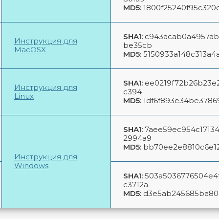
MD5:
1800f25240f95c320
SHA1:
c943acab0a4957ab
Инструкция для
be35cb
MacOSX
MD5:
5150933a148c313a4
SHA1:
ee0219f72b26b23e2
Инструкция для
c394
Linux
MD5:
1df6f893e34be378
SHA1:
7aee59ec954c1713
2994a9
MD5:
bb70ee2e8810c6e1
Инструкция для
Windows
SHA1:
503a5036776504e4
c3712a
MD5:
d3e5ab245685ba80