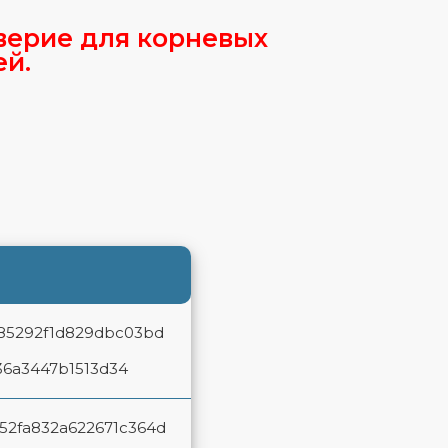
верие для корневых
ей.
85292f1d829dbc03bd
36a3447b1513d34
52fa832a622671c364d