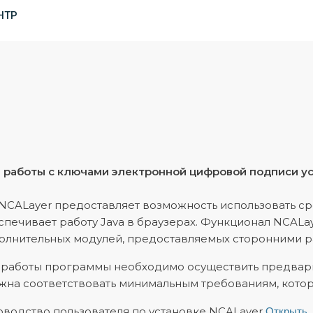
НТР
 работы с ключами электронной цифровой подписи ус
NCALayer предоставляет возможность использовать с
спечивает работу Java в браузерах. Функционал NCALa
олнительных модулей, предоставляемых сторонними р
 работы программы необходимо осуществить предвар
жна соответствовать минимальным требованиям, котор
оводство пользователя по установке NCALayer
Открыть